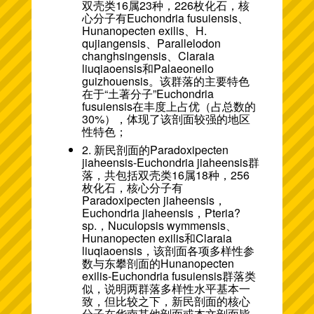
双壳类16属23种，226枚化石，核
心分子有Euchondria fusuiensis、
Hunanopecten exilis、H.
qujiangensis、Parallelodon
changhsingensis、Claraia
liuqiaoensis和Palaeoneilo
guizhouensis。该群落的主要特色
在于“土著分子”Euchondria
fusuiensis在丰度上占优（占总数的
30%），体现了该剖面较强的地区
性特色；
2. 新民剖面的Paradoxipecten
jiaheensis-Euchondria jiaheensis群
落，共包括双壳类16属18种，256
枚化石，核心分子有
Paradoxipecten jiaheensis，
Euchondria jiaheensis，Pteria?
sp.，Nuculopsis wymmensis、
Hunanopecten exilis和Claraia
liuqiaoensis，该剖面各项多样性参
数与东攀剖面的Hunanopecten
exilis-Euchondria fusuiensis群落类
似，说明两群落多样性水平基本一
致，但比较之下，新民剖面的核心
分子在华南其他剖面或本文剖面皆