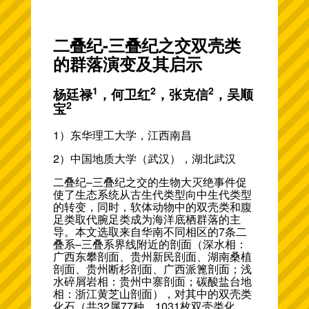
二叠纪-三叠纪之交双壳类
的群落演变及其启示
1
2
2
杨廷禄
，何卫红
，张克信
，吴顺
2
宝
1）东华理工大学，江西南昌
2）中国地质大学（武汉），湖北武汉
二叠纪–三叠纪之交的生物大灭绝事件促
使了生态系统从古生代类型向中生代类型
的转变，同时，软体动物中的双壳类和腹
足类取代腕足类成为海洋底栖群落的主
导。本文选取来自华南不同相区的7条二
叠系–三叠系界线附近的剖面（深水相：
广西东攀剖面、贵州新民剖面、湖南桑植
剖面、贵州断杉剖面、广西派篦剖面；浅
水碎屑岩相：贵州中寨剖面；碳酸盐台地
相：浙江黄芝山剖面），对其中的双壳类
化石（共32属77种，1031枚双壳类化