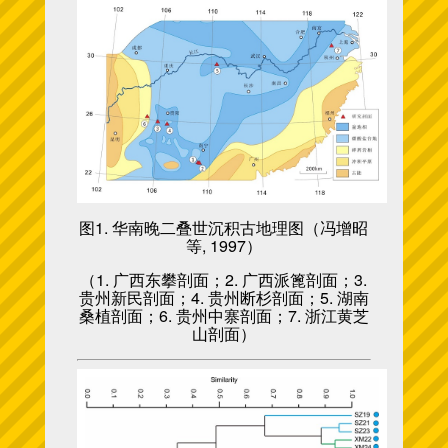
图1. 华南晚二叠世沉积古地理图（冯增昭
等, 1997）
（1. 广西东攀剖面；2. 广西派篦剖面；3.
贵州新民剖面；4. 贵州断杉剖面；5. 湖南
桑植剖面；6. 贵州中寨剖面；7. 浙江黄芝
山剖面）