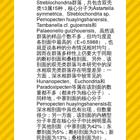
Streblochondria群落，共包含双壳
类13属15种，核心分子为Astartella
symmetrica、Streblochondria sp.
Pernopecten huayingshanensis、
Tambanella cf. gujoensis和
Palaeoneilo guizhouensis。虽然该
群落的样品个数不多，但均匀度是
各剖面中最高的（E=0.5988），也
就是说各种的分布情况相对均匀，
因而在群落多样性上仍要大于同期
的断杉剖面和桑植剖面。另外，该
剖面的双壳类群落与本研究中的深
水相双壳类群落存在明显差异：一
方面，深水相群落中较常见的
Hunanopecten、Euchondria和
Paradoxipecten等属在该剖面的数
量都不多（都未作为核心分子），
同样地，中寨剖面的核心分子
Pernopecten huayingshanensis在
深水相剖面中虽也有出现，但数量
很少；另一方面，该剖面的内栖型
分子丰度在核心分子中比例明显高
于其他剖面（中寨剖面为42%；东
攀剖面为5%；断杉剖面为31%；新
民剖面为13%；桑植剖面为0）。