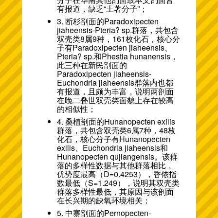
有报道，缺乏“土著分子”；
3. 断杉剖面的Paradoxipecten
jiaheensis-Pteria? sp.群落，共包含
双壳类8属9种，161枚化石，核心分
子有Paradoxipecten jiaheensis、
Pteria? sp.和Phestia hunanensis，
此三种在新民剖面的
Paradoxipecten jiaheensis-
Euchondria jiaheensis群落内也都
有报道，且颇为丰富，说明两剖面
在晚二叠世双壳类面貌上存在较高
的相似性；
4. 桑植剖面的Hunanopecten exilis
群落，共包含双壳类6属7种，48枚
化石，核心分子有Hunanopecten
exilis、Euchondria jiaheensis和
Hunanopecten qujiangensis。该群
落的多样性数据与其他群落相比，
优势度最高（D=0.4253），香侬指
数最低（S=1.249），说明其双壳类
群落多样性最低，其原因与该剖面
在长兴期的缺氧环境相关；
5. 中寨剖面的Pernopecten-