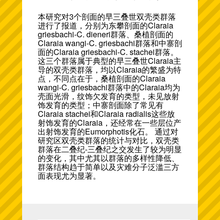
本研究对3个剖面的早三叠世双壳类群落
进行了报道，分别为东攀剖面的Claraia
griesbachi-C. dieneri群落、桑植剖面的
Claraia wangi-C. griesbachi群落和中寨剖
面的Claraia griesbachi-C. stachei群落。
这三个群落属于典型的早三叠世Claraia主
导的双壳类群落，均以Claraia的繁盛为特
点，不同点在于，桑植剖面的Claraia
wangi-C. griesbachi群落中的Claraia均为
壳面光滑，纹饰欠发育的类型，未见放射
饰发育的类型；中寨剖面除了常见有
Claraia stachei和Claraia radialis这些放
射饰发育的Claraia，还经常在一些层位产
出射饰发育的Eumorphotis化石。 通过对
研究区双壳类群落的统计与对比，双壳类
群落在二叠纪-三叠纪之交发生了较为明显
的变化，其中尤其以群落的多样性降低、
群落结构趋于简单以及灾难分子泛滥三方
面表现尤为显著。